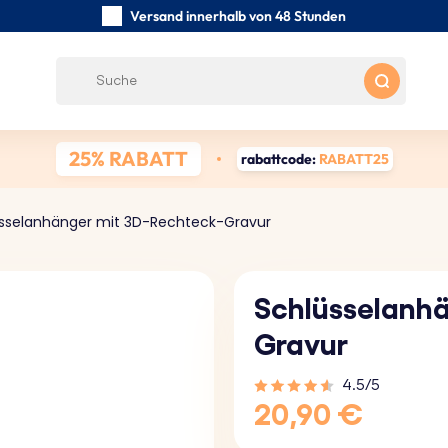
Versand innerhalb von 48 Stunden
Sorgfältig handgefertigte
Kundenbewertungen:
4.5/5
Kostenloser Versand ab 39 €
25% RABATT
rabattcode:
RABATT25
sselanhänger mit 3D-Rechteck-Gravur
Schlüsselanhä
Gravur
4.5/5
20,90 €