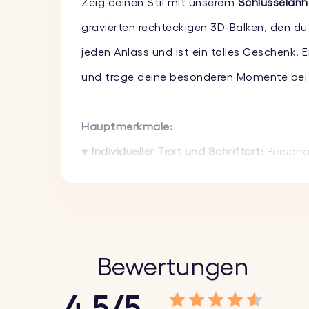
Zeig deinen Stil mit unserem
Schlüsselanh
gravierten rechteckigen 3D-Balken, den du
jeden Anlass und ist ein tolles Geschenk. E
und trage deine besonderen Momente bei d
Hauptmerkmale:
♥ Individueller Text und Schriftart:
Personal
Schriftarten.
♥ Wähle Emojis:
Wähle aus unseren lustige
machen.
♥ Langlebiger Edelstahl:
Hergestellt aus ho
Bewertungen
4.5/5
So funktioniert's: