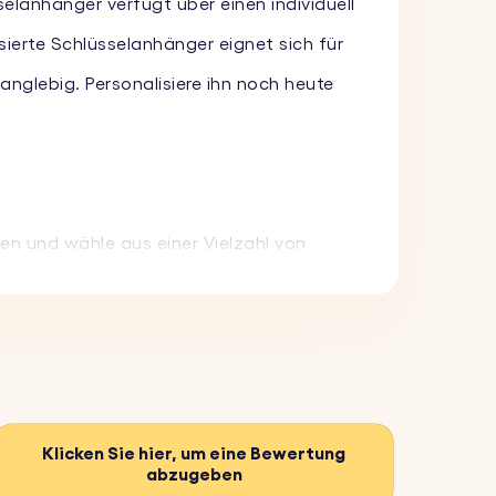
selanhänger verfügt über einen individuell
ierte Schlüsselanhänger eignet sich für
langlebig. Personalisiere ihn noch heute
en und wähle aus einer Vielzahl von
einzigartiger und persönlicher zu
nk.
Klicken Sie hier, um eine Bewertung
abzugeben