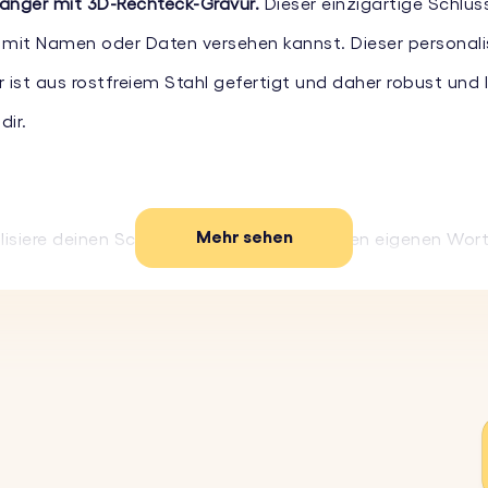
änger mit 3D-Rechteck-Gravur.
Dieser einzigartige Schlüs
 mit Namen oder Daten versehen kannst. Dieser personalis
r ist aus rostfreiem Stahl gefertigt und daher robust und 
ir.
Mehr sehen
isiere deinen Schlüsselanhänger mit deinen eigenen Wort
n Emojis, um deinen persönlichen Schlüsselanhänger noch 
chwertigem Edelstahl, perfekt für ein langlebiges Gesche