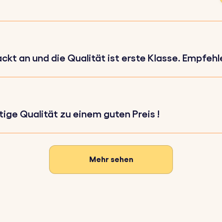
, die du eingravieren möchtest.
 bevorzugte Schriftart und beliebige Emojis aus, die du
ger werden präzise mit den von dir gewählten Details gra
kt an und die Qualität ist erste Klasse. Empfehle 
6 mm
ige Qualität zu einem guten Preis !
Mehr sehen