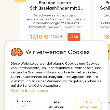
Personalisierter
Pe
Schlüsselanhänger mit 2
Schl
Kreisen und graviertem Foto
Verschenke ein einzigartiges,
Zei
personalisiertes Geschenk mit unserem
Schlüsselanhänger "2 Kreise mit
Schlü
Fotogravur"
, bei dem du sowohl den
perfek
größeren Kreis mit einem persönlichen
Li
Bild als auch den kleineren Kreis mit
E
17,10 €
18
-25%
22,80 €
einem Text gravieren kannst.
Wir verwenden Cookies
Benutzeranpassung
Diese Website verwendet eigene Cookies und Cookies
von Drittanbietern, um unsereDienste zu verbessern. Und
zeigen Sie Werbung in Bezug auf Ihre Vorlieben, indem
Sie Ihre Gewohnheiten analysieren navigation. Um Ihre
Zustimmung zu seiner Verwendung zu geben, klicken Sie
auf die Schaltfläche Akzeptieren.
Weitere Informationen
Anpassen
Lieferung
Nutzungsbedinungen
Sicher
Alle
Ich
Von
Ablehnen
Akzeptiere