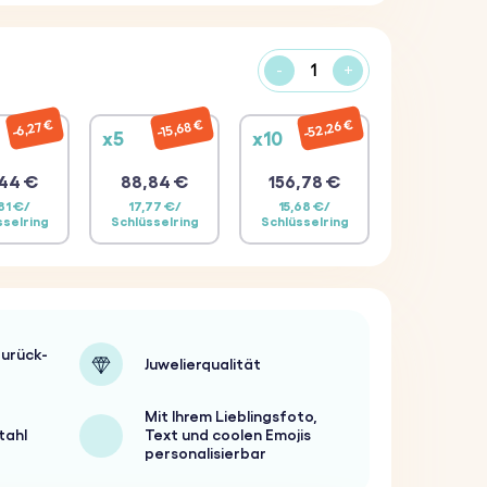
-
+
52,26 €
15,68 €
6,27 €
x5
x10
44 €
88,84 €
156,78 €
81 €/
17,77 €/
15,68 €/
sselring
Schlüsselring
Schlüsselring
urück-
Juwelierqualität
Mit Ihrem Lieblingsfoto,
tahl
Text und coolen Emojis
personalisierbar