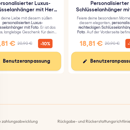
rsonalisierter Luxus-
Personalisierter
üsselanhänger mit Herz
Schlüsselanhänger mi
und Foto
in Rechteckiger F
g deine Liebe mit diesem süßen
Feiere deine besonderen Mome
personalisierten Luxus-
diesem eleganten,
personalis
sselanhänger mit Foto
. Er ist das
rechteckigen Schlüsselanhän
te, langlebige Geschenk für deine
Foto
. Auf der Vorderseite befin
ebsten und mit einer haltbaren
ein personalisiertes Bild, das m
poxidglasschicht überzogen.
hochwertigen Hochglanzoberfl
,81 €
18,81 €
-10%
20,90 €
20,90 €
Langlebigkeit sorgt.
Benutzeranpassung
Benutzeranpass
e zahlungsabwicklung
Rückgabe- und Rückerstattungsrichtlini