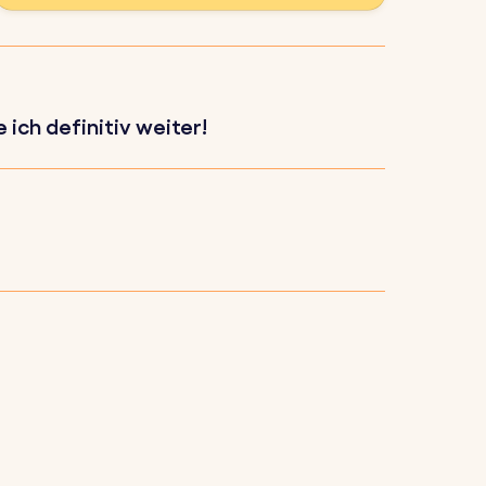
 einfügen möchtest.
viert.
ich definitiv weiter!