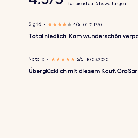
Basierend auf 6 Bewertungen
1. Gib deinen Text ein:
Füge die Worte hinzu
2. Wähle Schriftart und Emojis:
Wähle deine
4/5
Sigrid
01.01.1970
3. Sorgfältige Gravur:
Deine Schlüsselanhän
Total niedlich. Kam wunderschön verpac
Spezifikationen:
5/5
Natalia
10.03.2020
Rechteckige Bar Abmessungen:
45 mm x 
Überglücklich mit diesem Kauf. Großart
Abmessungen des Rings:
25 mm x 25 mm
Material:
Polierter rostfreier Stahl
Farbe:
Silber, Roségold, Gold