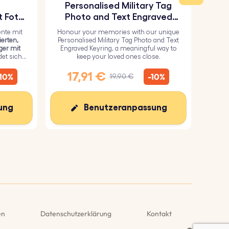
Personalised Military Tag
t Foto
Photo and Text Engraved
S
orm
Keyring
nte mit
Honour your memories with our unique
kr
ierten,
Personalised Military Tag Photo and Text
Schl
ger mit
Engraved Keyring, a meaningful way to
und k
det sich
keep your loved ones close.
ei
it einer
Gesch
äche für
Bild 
17,91 €
20
-10%
-10%
19,90 €
ung
Benutzeranpassung
en
Datenschutzerklärung
Kontakt