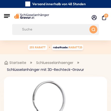
Versand innerhalb von 48 Stunden
Sorgfältig handgefertigte
0
Kundenbewertungen:
0/5
Kostenloser Versand ab 39 €
25% RABATT
rabattcode:
RABATT25
Startseite
Schluesselanhaenger
Schlüsselanhänger mit 3D-Rechteck-Gravur