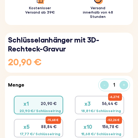
Kostenloser
Versand
Versand ab 39€
innerhalb von 48
Stunden
Schlüsselanhänger mit 3D-
Rechteck-Gravur
20,90 €
Menge
-
+
6,27 €
x1
x3
20,90 €
56,44 €
20,90 €/ Schlüsselring
18,81 €/ Schlüsselring
15,68 €
52,26 €
x5
x10
88,84 €
156,78 €
17,77 €/ Schlüsselring
15,68 €/ Schlüsselring