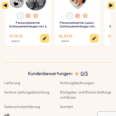
3. Sorgfältige Gravur:
Deine Schlüsselanhänger werden
präzise mit den von dir gewählten Details graviert.
Personalisierter
Personalisierter Luxus-
Spezifikationen:
Schlüsselanhänger mit 2
Schlüsselanhänger mit
Schl
Kreisen und graviertem
Herz und Foto
Foto 
Foto
Rechteckige Bar Abmessungen:
45 mm x 6 mm
17,10 €
18,81 €
18,8
22,80 €
20,90 €
20,9
Abmessungen des Rings:
25 mm x 25 mm
Material:
Polierter rostfreier Stahl
Farbe:
Silber, Roségold, Gold
Kundenbewertungen
:
0/5
Lieferung
Nutzungsbedinungen
Sichere zahlungsabwicklung
Rückgabe- und Rückerstattungs
richtlinien
Datenschutzerklärung
Kontakt