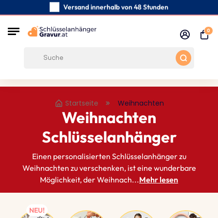
Versand innerhalb von 48 Stunden
Sorgfältig handgefertigte
0
Kundenbewertungen:
0/5
Kostenloser Versand ab 39 €
Startseite
Weihnachten
Weihnachten
Schlüsselanhänger
Einen personalisierten Schlüsselanhänger zu
Weihnachten zu verschenken, ist eine wunderbare
Möglichkeit, der Weihnach...
Mehr lesen