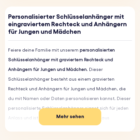
Personalisierter Schlüsselanhänger mit
eingraviertem Rechteck und Anhängern
für Jungen und Mädchen
Feiere deine Familie mit unserem
personalisierten
Schlüsselanhänger mit graviertem Rechteck und
Anhängern für Jungen und Mädchen
. Dieser
Schlüsselanhänger besteht aus einem gravierten
Rechteck und Anhängern für Jungen und Mädchen, die
du mit Namen oder Daten personalisieren kannst. Dieser
personalisierte Schlüsselanhänger eignet sich für jeden
Mehr sehen
Anlass und ist ein schönes Geschenk. Er ist aus
rostfreiem Stahl gefertigt und daher robust und
langlebig. Personalisiere ihn noch heute und trage deine