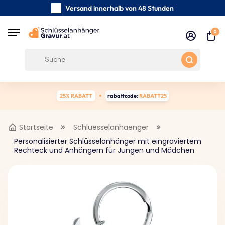
Versand innerhalb von 48 Stunden
Sorgfältig handgefertigte
0
Kundenbewertungen:
0/5
Kostenloser Versand ab 39 €
25% RABATT
rabattcode:
RABATT25
Startseite
Schluesselanhaenger
Personalisierter Schlüsselanhänger mit eingraviertem
Rechteck und Anhängern für Jungen und Mädchen