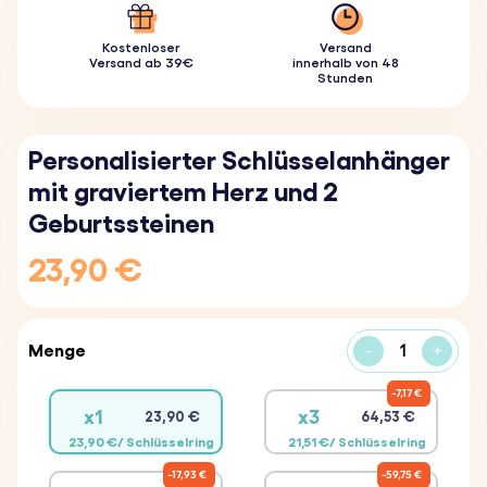
Kostenloser
Versand
Versand ab 39€
innerhalb von 48
Stunden
Personalisierter Schlüsselanhänger
mit graviertem Herz und 2
Geburtssteinen
23,90 €
Menge
-
+
7,17 €
x1
x3
23,90 €
64,53 €
23,90 €/ Schlüsselring
21,51 €/ Schlüsselring
17,93 €
59,75 €