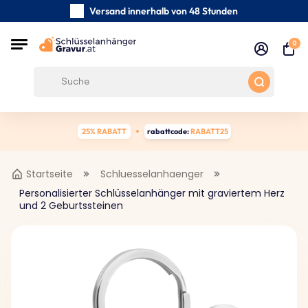
Versand innerhalb von 48 Stunden
Sorgfältig handgefertigte
0
Kundenbewertungen:
0/5
Kostenloser Versand ab 39 €
25% RABATT
rabattcode:
RABATT25
Startseite
Schluesselanhaenger
Personalisierter Schlüsselanhänger mit graviertem Herz
und 2 Geburtssteinen