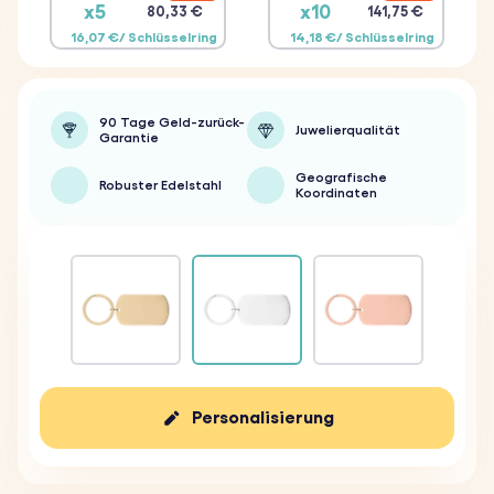
x5
x10
80,33 €
141,75 €
16,07 €/ Schlüsselring
14,18 €/ Schlüsselring
90 Tage Geld-zurück-
Juwelierqualität
Garantie
Geografische
Robuster Edelstahl
Koordinaten
Personalisierung