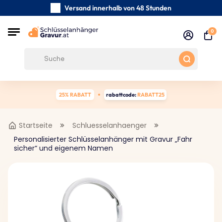
Versand innerhalb von 48 Stunden
Sorgfältig handgefertigte
0
Kundenbewertungen:
0/5
Kostenloser Versand ab 39 €
25% RABATT
rabattcode:
RABATT25
Startseite
Schluesselanhaenger
Personalisierter Schlüsselanhänger mit Gravur „Fahr
sicher“ und eigenem Namen