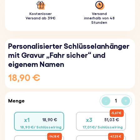
Kostenloser
Versand
Versand ab 39€
innerhalb von 48
Stunden
Personalisierter Schlüsselanhänger
mit Gravur „Fahr sicher“ und
eigenem Namen
18,90 €
Menge
-
+
5,67 €
x1
x3
18,90 €
51,03 €
18,90 €/ Schlüsselring
17,01 €/ Schlüsselring
14,18 €
47,25 €